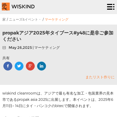
い
く
EPC
家
/
ニューズ&イベント・
/
マーケティング
つ
サー
解
propakアジア2025年タイブース#y48に是非ご参加
ください
で
ビス
決
プ
May 26,2025 | マーケティング
す
策
ロ
私
共有
シ
ジ
た
ニュ
ス
ェ
またリスト作りに
ち
ーズ
连
テ
ク
は
&イ
络
wiskind cleanroomは、アジアで最も有名な加工・包装業界の見本
市であるpropak asia 2025に出展します。本イベントは、2025年6
ム
ト
ベン
月11日~ 14日にタイ・バンコクのbitecで開催されます。
ト・