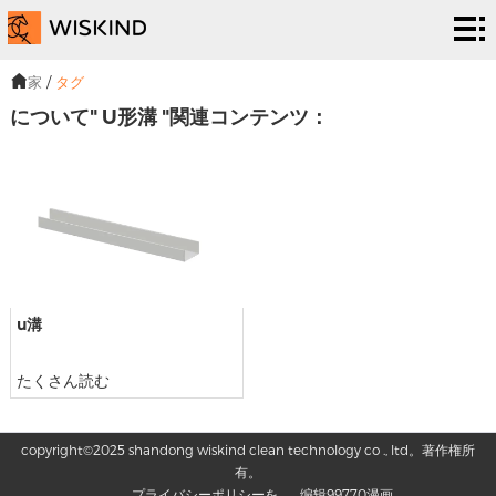
い
く
EPC
家
/
タグ
について" U形溝 "関連コンテンツ：
つ
サー
解
で
ビス
決
プ
す
策
ロ
私
シ
ジ
た
ニュ
ス
u溝
ェ
ち
ーズ
连
テ
ク
は
&イ
络
たくさん読む
ム
ト
ベン
copyright©2025 shandong wiskind clean technology co ., ltd。著作権所
有。
ト・
プライバシーポリシーを
编辑99770漫画