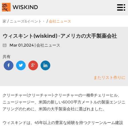
い
く
EPC
家
/
ニューズ&イベント・
/
会社ニュース
つ
サー
解
ウィスキント(wiskind) -アメリカの大手製薬会社
で
ビス
Mar 01,2024 | 会社ニュース
決
プ
共有
す
策
ロ
私
シ
ジ
た
ニュ
またリスト作りに
ス
ェ
ち
ーズ
连
クリーチャー(クリーチャー)-クリーチャーの一種
チェリーヒル、
®
テ
ク
は
&イ
络
ニュージャージー、米国の新しい6000平方メートルの製薬エンジニ
アリングのために、米国の大手製薬会社に選ばれました。
ム
ト
ベン
ウィスキンドは、45年以上の豊富な経験を持つクリーンルーム建設
ト・