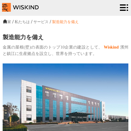
い
く
EPC
家
/
私たちは
/
サービス
/
製造能力を備え
つ
サー
解
製造能力を備え
で
ビス
決
プ
金属の屋根(壁)の表面のトップ10企業の建設として、
Wiskind
濱州
と鎮江に生産拠点を設立し、世界を持っています。
す
策
ロ
私
シ
ジ
た
ニュ
ス
ェ
ち
ーズ
连
テ
ク
は
&イ
络
ム
ト
ベン
ト・