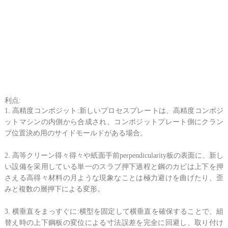
利点:
1. 高精度コンポジット:新しいプロセスプレートは、高精度コンポジ
ットマシンの内側から合成され、コンポジットプレート側にクラン
プ位置決め用のサイドモールドがある場合。
2. 高等クリーン得々得々や紙面手前perpendicularity板の表面に、新し
い設備を采用している単一のスラブ押下過程と鋼のカビは上下を押
さえる高得々材料の月ような現象なことは極力避けを曲げたり、歪
みと複数の層押下による変形。
3. 横垂直をまっすぐに:横型を固定して横垂直を確保することで、組
替え時の上下鋼板の変位による寸法誤差を完全に回避し、取り付け