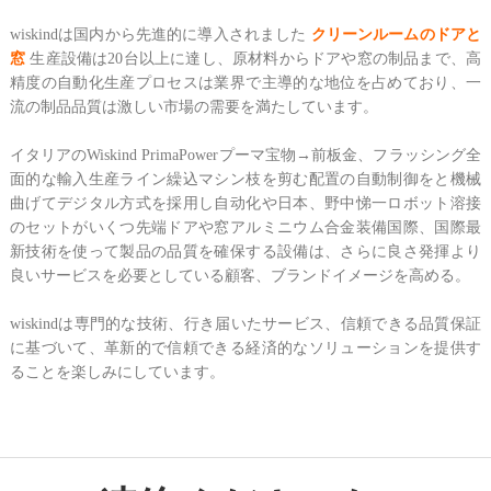
wiskindは国内から先進的に導入されました
クリーンルームのドアと
窓
生産設備は20台以上に達し、原材料からドアや窓の制品まで、高
精度の自動化生産プロセスは業界で主導的な地位を占めており、一
流の制品品質は激しい市場の需要を満たしています。
イタリアのWiskind PrimaPowerプーマ宝物→前板金、フラッシング全
面的な輸入生産ライン繰込マシン枝を剪む配置の自動制御をと機械
曲げてデジタル方式を採用し自动化や日本、野中悌一ロボット溶接
のセットがいくつ先端ドアや窓アルミニウム合金装備国際、国際最
新技術を使って製品の品質を確保する設備は、さらに良さ発揮より
良いサービスを必要としている顧客、ブランドイメージを高める。
wiskindは専門的な技術、行き届いたサービス、信頼できる品質保証
に基づいて、革新的で信頼できる経済的なソリューションを提供す
ることを楽しみにしています。