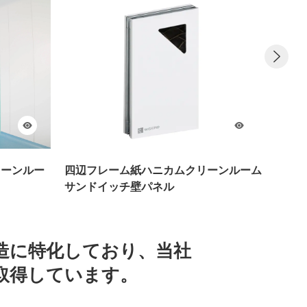
クリーンルー
四辺フレーム紙ハニカムクリーンルーム
四辺フ
サンドイッチ壁パネル
サン
製造に特化しており、当社
証を取得しています。