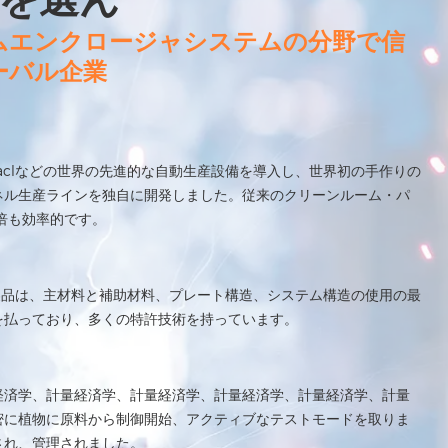
ムエンクロージャシステムの分野で信
ーバル企業
、aclなどの世界の先進的な自動生産設備を導入し、世界初の手作りの
ネル生産ラインを独自に開発しました。従来のクリーンルーム・パ
8倍も効率的です。
ーム製品は、主材料と補助材料、プレート構造、システム構造の使用の最
を払っており、多くの特許技術を持っています。
経済学、計量経済学、計量経済学、計量経済学、計量経済学、計量
密に植物に原料から制御開始、アクティブなテストモードを取りま
され、管理されました。