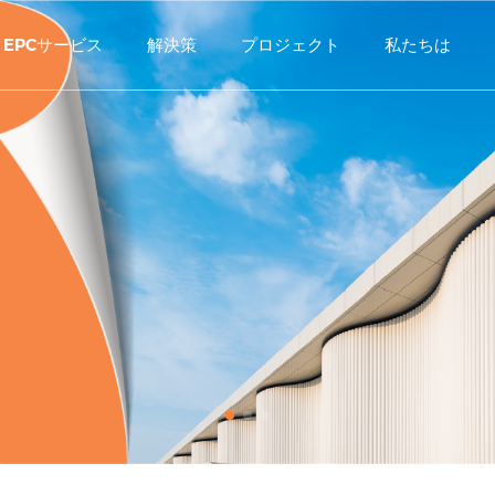
EPCサービス
解決策
プロジェクト
私たちは
pirマルチユースサンドイッチパネル