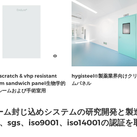
cratch & vhp resistant
hygisteel®製薬業界向け
om sandwich panel生物学的
ムパネル
ルームおよび手術室用
ンルーム封じ込めシステムの研究開発と
、sgs、iso9001、iso14001の認