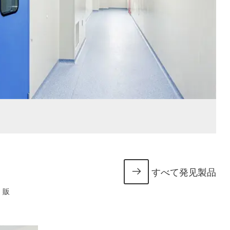
すべて発见製品
、販