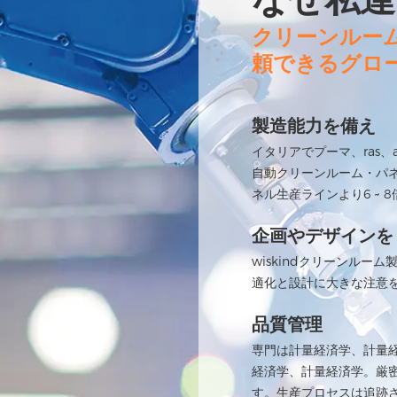
クリーンルー
頼できるグロ
製造能力を備え
イタリアでプーマ、ras
自動クリーンルーム・パ
ネル生産ラインより6 ~ 
企画やデザインを
wiskindクリーンル
適化と設計に大きな注意
品質管理
専門は計量経済学、計量
経済学、計量経済学。厳
す。生産プロセスは追跡