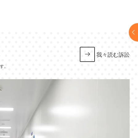
我々読む訴訟
す。